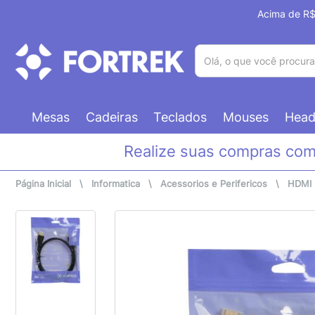
Acima de R$ 
(pesquisar)
Mesas
Cadeiras
Teclados
Mouses
Head
Realize suas compras co
Página Inicial
\
Informatica
\
Acessorios e Perifericos
\
HDMI