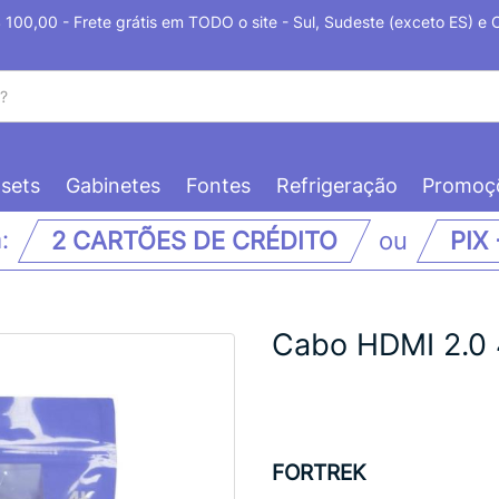
100,00 - Frete grátis em TODO o site - Sul, Sudeste (exceto ES) e
sets
Gabinetes
Fontes
Refrigeração
Promoç
m:
2 CARTÕES DE CRÉDITO
ou
PIX
Cabo HDMI 2.0 
FORTREK