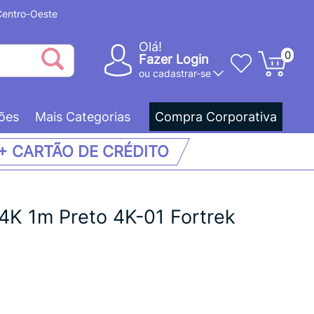
 Centro-Oeste
Olá!
0
Fazer Login
ou
cadastrar-se
ões
Mais Categorias
Compra Corporativa
 + CARTÃO DE CRÉDITO
4K 1m Preto 4K-01 Fortrek