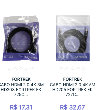
FORTREK
FORTREK
CABO
CABO HDMI 2.0 4K 3M
CABO HDMI 2.0 4K 5M
HD
HD203 FORTREK FK
HD205 FORTREK FK
725C...
727C...
R$ 17,31
R$ 32,67