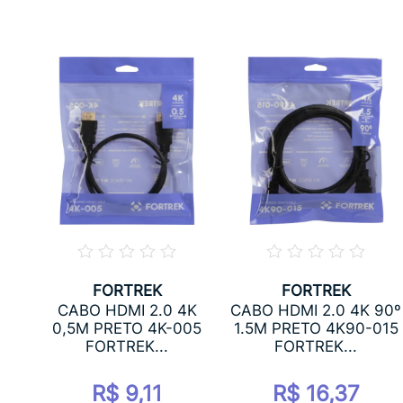
FORTREK
FORTREK
,8M
CABO HDMI 2.0 4K
CABO HDMI 2.0 4K 90º
0,5M PRETO 4K-005
1.5M PRETO 4K90-015
FORTREK...
FORTREK...
R$ 9,11
R$ 16,37