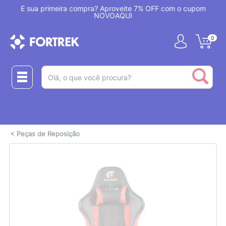
!
É sua primeira compra? Aproveite 7% OFF com o cupom
NOVOAQUI
0
(pesquisar)
Realize suas compras com:
ou
2 CARTÕES
PIX + CARTÃO
<
Peças de Reposição