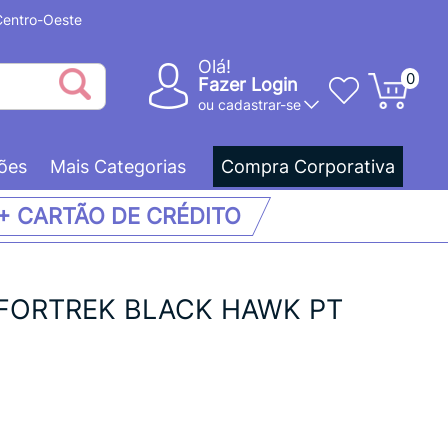
 Centro-Oeste
Olá!
0
Fazer Login
ou
cadastrar-se
ões
Mais Categorias
Compra Corporativa
 + CARTÃO DE CRÉDITO
FORTREK BLACK HAWK PT