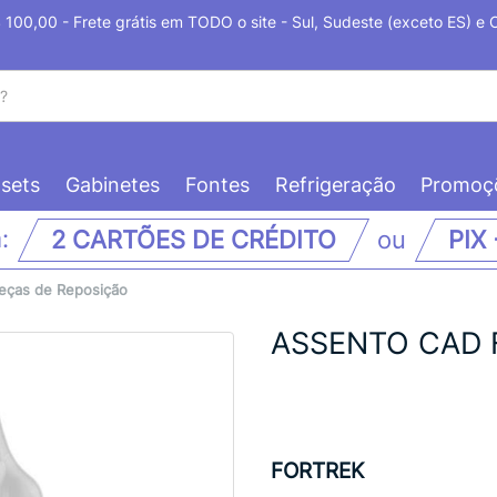
100,00 - Frete grátis em TODO o site - Sul, Sudeste (exceto ES) e
sets
Gabinetes
Fontes
Refrigeração
Promoç
m:
2 CARTÕES DE CRÉDITO
ou
PIX
eças de Reposição
ASSENTO CAD 
FORTREK