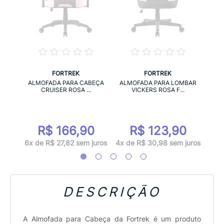
FORTREK
FORTREK
BEÇA
ALM
ALMOFADA PARA CABEÇA
ALMOFADA PARA LOMBAR
CRUISER ROSA ...
VICKERS ROSA F...
0
R$ 166,90
R$ 123,90
juros
4x d
6x de R$ 27,82 sem juros
4x de R$ 30,98 sem juros
DESCRIÇÃO
A Almofada para Cabeça da Fortrek é um produto