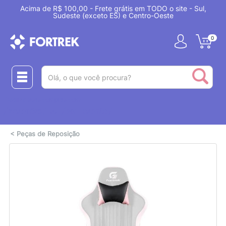
Acima de R$ 100,00 - Frete grátis em TODO o site - Sul,
Sudeste (exceto ES) e Centro-Oeste
0
(pesquisar)
Realize suas compras com:
ou
2 CARTÕES
PIX + CARTÃO
<
Peças de Reposição