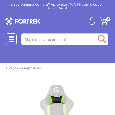
!
É sua primeira compra? Aproveite 7% OFF com o cupom
NOVOAQUI
0
(pesquisar)
Realize suas compras com:
ou
2 CARTÕES
PIX + CARTÃO
<
Peças de Reposição