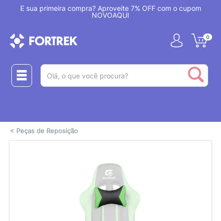
!
É sua primeira compra? Aproveite 7% OFF com o cupom
NOVOAQUI
0
(pesquisar)
Realize suas compras com:
ou
2 CARTÕES
PIX + CARTÃO
<
Peças de Reposição