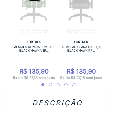
FORTREK
FORTREK
MBAR
ALM
ALMOFADA PARA LOMBAR
ALMOFADA PARA CABEÇA
.
BLACK HAWK VER...
BLACK HAWK PR...
0
R$ 135,90
R$ 135,90
juros
5x d
5x de R$ 27,18 sem juros
5x de R$ 27,18 sem juros
DESCRIÇÃO