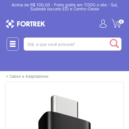
Acima de R$ 100,00 - Frete grátis em TODO o site - Sul,
Sudeste (exceto ES) e Centro-Oeste
0
(pesquisar)
Realize suas compras com:
ou
2 CARTÕES
PIX + CARTÃO
<
Cabos e Adaptadores